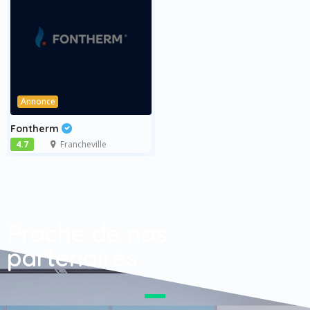
Annonce
Fontherm
4.7
Francheville
Proche de nos
partenaires