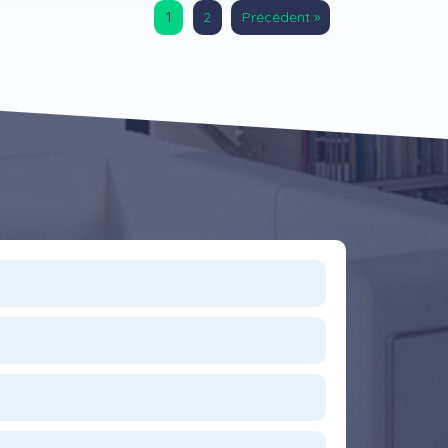
1
2
Précédent »