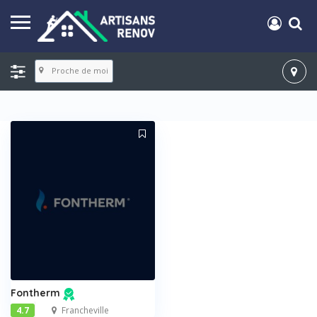
Proche de moi
Fontherm
4.7
Francheville