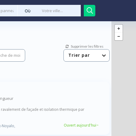
Où
Supprimer les filtres
Trier par
che de moi
ingueur
, ravalement de façade et isolation thermique par
Ouvert aujourd'hui~
x-Noyalo,