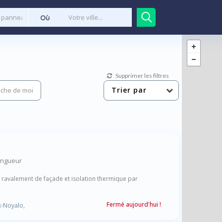
Où
Supprimer les filtres
Trier par
che de moi
ingueur
, ravalement de façade et isolation thermique par
Fermé aujourd'hui !
x-Noyalo,