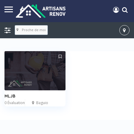
Proche de moi
MLJB
0 Évaluation
Baguio