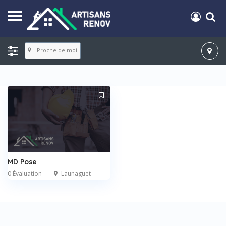
Proche de moi
MD Pose
0 Évaluation
Launaguet