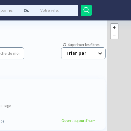
Où
Supprimer les filtres
Trier par
che de moi
e image
Ouvert aujourd'hui~
nce