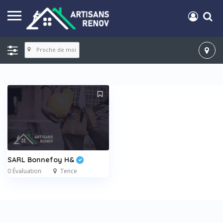
Proche de moi
SARL Bonnefoy H&
0 Évaluation
Tence